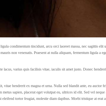
ligula condimentum tincidunt, arcu orci laoreet massa, nec sagittis elit u
m mauris non venenatis. Praesent at nulla aliquam, fermentum ligula a 
e lacus, varius quis facilisis vitae, iaculis sit amet justo. Donec hendre
t, vitae hendrerit ex magna et urna. Nulla sed blandit ante, eu auctor f
 metus sapien, placerat eget volutpat eu, ultrices id elit. Sed vel neq
eleifend tortor feugiat, molestie diam dapibus. Morbi tristique at erat at 