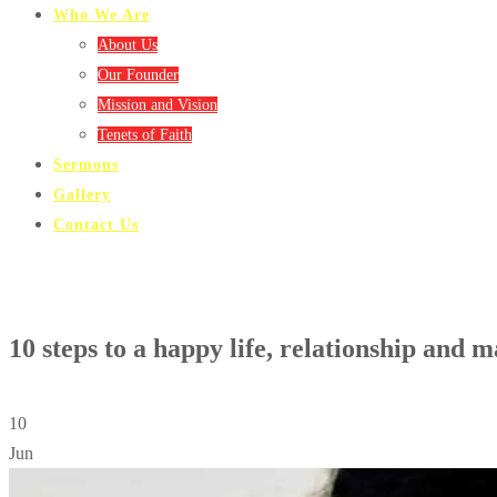
Who We Are
About Us
Our Founder
Mission and Vision
Tenets of Faith
Sermons
Gallery
Contact Us
10 steps to a happy life, relationship and 
10
Jun