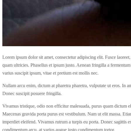
Lorem ipsum dolor sit amet, consectetur adipiscing elit. Fusce laoreet, 
quam ultricies. Phasellus et ipsum justo. Aenean fringilla a fermentu
varius suscipit ipsum, vitae et pretium est mollis nec.
Nullam arcu enim, dictum at pharetra pharetra, vulputate ut eros. In ant
Donec suscipit posuere fringilla.
Vivamus tristique, odio non efficitur malesuada, purus quam dictum eli
Maecenas gravida porta purus est vestibulum. Nam ut elit massa. Etiam
imperdiet eleifend. Vivamus rutrum a turpis eu porta. Donec sagittis est 
condimentum arcu, at varius augue justo condimentum tortor.