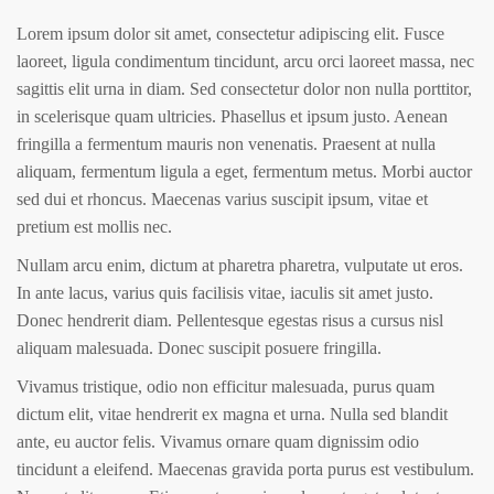
L
orem ipsum dolor sit amet, consectetur adipiscing elit. Fusce
laoreet, ligula condimentum tincidunt, arcu orci laoreet massa, nec
sagittis elit urna in diam. Sed consectetur dolor non nulla porttitor,
in scelerisque quam ultricies. Phasellus et ipsum justo. Aenean
fringilla a fermentum mauris non venenatis. Praesent at nulla
aliquam, fermentum ligula a eget, fermentum metus. Morbi auctor
sed dui et rhoncus. Maecenas varius suscipit ipsum, vitae et
pretium est mollis nec.
Nullam arcu enim, dictum at pharetra pharetra, vulputate ut eros.
In ante lacus, varius quis facilisis vitae, iaculis sit amet justo.
Donec hendrerit diam. Pellentesque egestas risus a cursus nisl
aliquam malesuada. Donec suscipit posuere fringilla.
Vivamus tristique, odio non efficitur malesuada, purus quam
dictum elit, vitae hendrerit ex magna et urna. Nulla sed blandit
ante, eu auctor felis. Vivamus ornare quam dignissim odio
tincidunt a eleifend. Maecenas gravida porta purus est vestibulum.