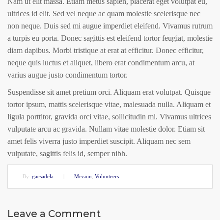
Nam ut elit massa. Etiam metus sapien, placerat eget volutpat eu,
ultrices id elit. Sed vel neque ac quam molestie scelerisque nec
non neque. Duis sed mi augue imperdiet eleifend. Vivamus rutrum
a turpis eu porta. Donec sagittis est eleifend tortor feugiat, molestie
diam dapibus. Morbi tristique at erat at efficitur. Donec efficitur,
neque quis luctus et aliquet, libero erat condimentum arcu, at
varius augue justo condimentum tortor.
Suspendisse sit amet pretium orci. Aliquam erat volutpat. Quisque
tortor ipsum, mattis scelerisque vitae, malesuada nulla. Aliquam et
ligula porttitor, gravida orci vitae, sollicitudin mi. Vivamus ultrices
vulputate arcu ac gravida. Nullam vitae molestie dolor. Etiam sit
amet felis viverra justo imperdiet suscipit. Aliquam nec sem
vulputate, sagittis felis id, semper nibh.
By:
gacsadela
|
Mission
,
Volunteers
Leave a Comment